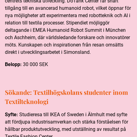
centrets tekniska utveckling. DoTank Center får snart
tillgång till en avancerad humanoid robot, vilket öppnar för
nya möjligheter att experimentera med robotteknik och AI i
relation till textila processer. Stipendiet möjliggör
deltagande i EMEA Humanoid Robot Summit i München
och Aschheim, där världsledande forskare och innovatörer
möts. Kunskapen och inspirationen från resan omsätts
direkt i utvecklingsarbetet i Simonsland.
Belopp:
30 000 SEK
Sökande:
Textilhögskolans studenter inom
Textilteknologi
Syfte:
Studieresa till IKEA of Sweden i Älmhult med syfte
att fördjupa industrisamverkan och stärka förståelsen för
hållbar produktutveckling, med utställning av resultat på
Textile Fashion Center.